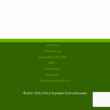
proste przyrządzanie
O Firmie
Aktualności
Sprzedaż ON-LINE
GMP+
Partnerzy
Kontakt
Polityka prywatności
©2021 ROL-PASZ Krystian Domachowski