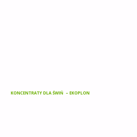
sporządzania mieszanek pełnoporcjowych dla prosiąt,
sporządzania mieszanek pełnoporcjowych dla loch luźnych
i niskoprośnych w ilości 2,5% oraz wysokoprośnych i
karmiących 3-3,5%.
KONCENTRATY DLA ŚWIŃ – EKOPLON
PROVIT
optymalny skład aminokwasowy oraz witaminowo-