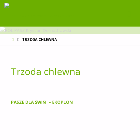
ROL-PASZ
KRYSTIAN
DOMACHOWSKI
STRONA
TRZODA CHLEWNA
GŁÓWNA
Trzoda chlewna
PASZE DLA ŚWIŃ – EKOPLON
MILA
MPU Milek – od 5 dnia życia do 14 dnia po odsadzeniu